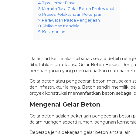
4
Tips Hemat Biaya
5
Memilih Jasa Gelar Beton Profesional
6
Proses Pelaksanaan Pekerjaan
7
Perawatan Pasca Pengerjaan
8
Risiko dan Kendala
9
Kesimpulan
Dalam artikel ini akan dibahas secara detail meng
dibutuhkan untuk Jasa Gelar Beton Bekasi. Deng
pembangunan yang memanfaatkan material beto
Gelar beton atau pengecoran beton merupakan sa
dan infrastruktur lainnya. Beton sendiri memiliki b
proyek konstruksi memanfaatkan beton sebagai 
Mengenal Gelar Beton
Gelar beton adalah pekerjaan pengecoran beton pa
dalam ruangan seperti rumah, bangunan komersial, p
Beberapa jenis pekerjaan gelar beton antara lain: