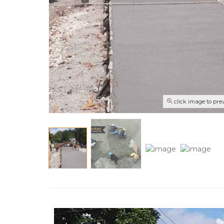
click image to pre