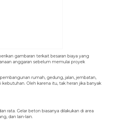
mberikan gambaran terkait besaran biaya yang
ncanaan anggaran sebelum memulai proyek
k pembangunan rumah, gedung, jalan, jembatan,
i kebutuhan. Oleh karena itu, tak heran jika banyak
 rata. Gelar beton biasanya dilakukan di area
g, dan lain-lain.