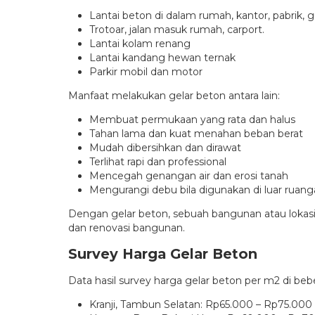
Lantai beton di dalam rumah, kantor, pabrik, g
Trotoar, jalan masuk rumah, carport.
Lantai kolam renang
Lantai kandang hewan ternak
Parkir mobil dan motor
Manfaat melakukan gelar beton antara lain:
Membuat permukaan yang rata dan halus
Tahan lama dan kuat menahan beban berat
Mudah dibersihkan dan dirawat
Terlihat rapi dan professional
Mencegah genangan air dan erosi tanah
Mengurangi debu bila digunakan di luar ruan
Dengan gelar beton, sebuah bangunan atau lokasi a
dan renovasi bangunan.
Survey Harga Gelar Beton
Data hasil survey harga gelar beton per m2 di beb
Kranji, Tambun Selatan: Rp65.000 – Rp75.000