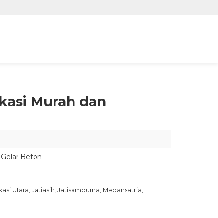
kasi Murah dan
 Gelar Beton
asi Utara, Jatiasih, Jatisampurna, Medansatria,