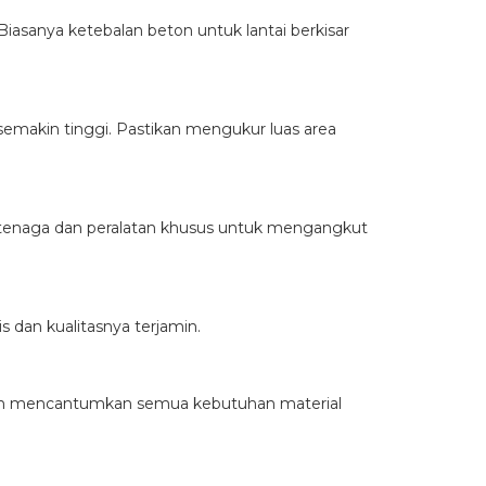
iasanya ketebalan beton untuk lantai berkisar
emakin tinggi. Pastikan mengukur luas area
uh tenaga dan peralatan khusus untuk mengangkut
 dan kualitasnya terjamin.
ikan mencantumkan semua kebutuhan material