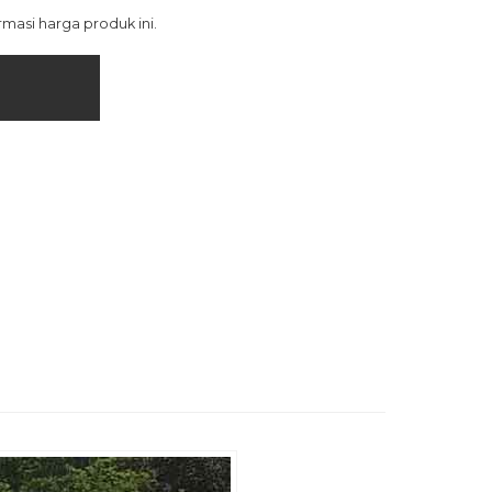
asi harga produk ini.