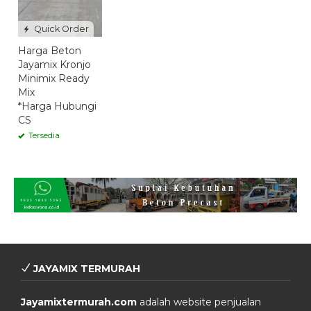
Quick Order
Harga Beton
Jayamix Kronjo
Minimix Ready
Mix
*Harga Hubungi
CS
Tersedia
JAYAMIX TERMURAH
Jayamixtermurah.com
adalah website penjualan