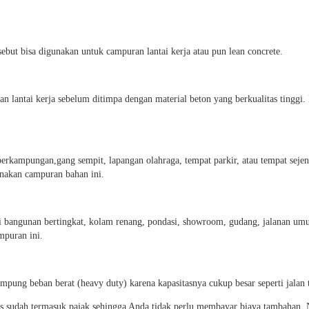
but bisa digunakan untuk campuran lantai kerja atau pun lean concrete.
n lantai kerja sebelum ditimpa dengan material beton yang berkualitas tinggi.
perkampungan,gang sempit, lapangan olahraga, tempat parkir, atau tempat sejen
unakan campuran bahan ini.
i bangunan bertingkat, kolam renang, pondasi, showroom, gudang, jalanan umu
mpuran ini.
ung beban berat (heavy duty) karena kapasitasnya cukup besar seperti jalan 
tas sudah termasuk pajak sehingga Anda tidak perlu membayar biaya tambahan. Na