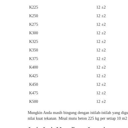
K225
12 ±2
K250
12 ±2
K275
12 ±2
K300
12 ±2
K325
12 ±2
K350
12 ±2
K375
12 ±2
K400
12 ±2
K425
12 ±2
K450
12 ±2
K475
12 ±2
K500
12 ±2
Mungkin Anda masih bingung dengan istilah-istilah yang dig
nilai kuat tekanan. Misal mutu beton 225 kg per setiap 10 m2 