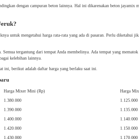
andingkan dengan campuran beton lainnya. Hal ini dikarenakan beton jayamix m
Jeruk?
knya untuk mengetahui harga rata-rata yang ada di pasaran. Perlu diketahui ji
sama. Semua tergantung dari tempat Anda membelinya. Ada tempat yang memato
agai kelebihan lainnya.
 ini, berikut adalah daftar harga yang berlaku saat ini.
baru
Harga Mixer Mini (Rp)
Harga Mix
1.380.000
1.125.000
1.390.000
1.135.000
1.400.000
1.140.000
1.420.000
1.150.000
1.430.000
1.170.000