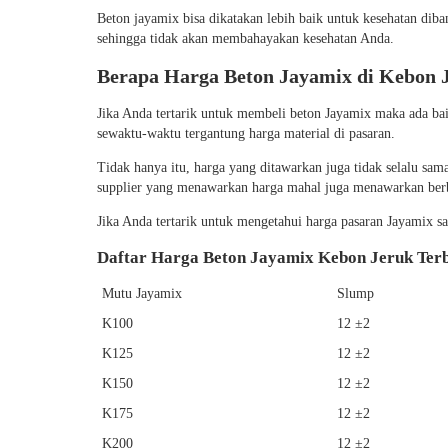
Beton jayamix bisa dikatakan lebih baik untuk kesehatan dib
sehingga tidak akan membahayakan kesehatan Anda.
Berapa Harga Beton Jayamix di Kebon 
Jika Anda tertarik untuk membeli beton Jayamix maka ada bai
sewaktu-waktu tergantung harga material di pasaran.
Tidak hanya itu, harga yang ditawarkan juga tidak selalu 
supplier yang menawarkan harga mahal juga menawarkan berb
Jika Anda tertarik untuk mengetahui harga pasaran Jayamix saat
Daftar Harga Beton Jayamix Kebon Jeruk Ter
Mutu Jayamix
Slump
K100
12 ±2
K125
12 ±2
K150
12 ±2
K175
12 ±2
K200
12 ±2