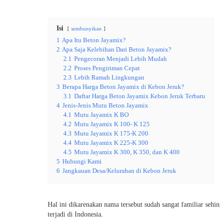
Isi
sembunyikan
1
Apa Itu Beton Jayamix?
2
Apa Saja Kelebihan Dari Beton Jayamix?
2.1
Pengecoran Menjadi Lebih Mudah
2.2
Proses Pengiriman Cepat
2.3
Lebih Ramah Lingkungan
3
Berapa Harga Beton Jayamix di Kebon Jeruk?
3.1
Daftar Harga Beton Jayamix Kebon Jeruk Terbaru
4
Jenis-Jenis Mutu Beton Jayamix
4.1
Mutu Jayamix K BO
4.2
Mutu Jayamix K 100- K 125
4.3
Mutu Jayamix K 175-K 200
4.4
Mutu Jayamix K 225-K 300
4.5
Mutu Jayamix K 300, K 350, dan K 400
5
Hubungi Kami
6
Jangkauan Desa/Kelurahan di Kebon Jeruk
Hal ini dikarenakan nama tersebut sudah sangat familiar seh
terjadi di Indonesia.