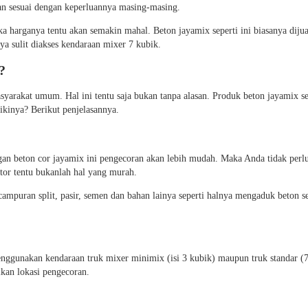
kan sesuai dengan keperluannya masing-masing.
a harganya tentu akan semakin mahal. Beton jayamix seperti ini biasanya diju
a sulit diakses kendaraan mixer 7 kubik.
?
yarakat umum. Hal ini tentu saja bukan tanpa alasan. Produk beton jayamix s
ikinya? Berikut penjelasannya.
gan beton cor jayamix ini pengecoran akan lebih mudah. Maka Anda tidak perlu
tor tentu bukanlah hal yang murah.
campuran split, pasir, semen dan bahan lainya seperti halnya mengaduk beton 
enggunakan kendaraan truk mixer minimix (isi 3 kubik) maupun truk standar (7
kan lokasi pengecoran.