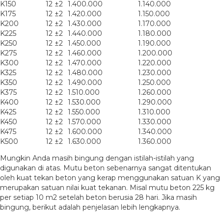
K150
12 ±2
1.400.000
1.140.000
K175
12 ±2
1.420.000
1.150.000
K200
12 ±2
1.430.000
1.170.000
K225
12 ±2
1.440.000
1.180.000
K250
12 ±2
1.450.000
1.190.000
K275
12 ±2
1.460.000
1.200.000
K300
12 ±2
1.470.000
1.220.000
K325
12 ±2
1.480.000
1.230.000
K350
12 ±2
1.490.000
1.250.000
K375
12 ±2
1.510.000
1.260.000
K400
12 ±2
1.530.000
1.290.000
K425
12 ±2
1.550.000
1.310.000
K450
12 ±2
1.570.000
1.330.000
K475
12 ±2
1.600.000
1.340.000
K500
12 ±2
1.630.000
1.360.000
Mungkin Anda masih bingung dengan istilah-istilah yang
digunakan di atas. Mutu beton sebenarnya sangat ditentukan
oleh kuat tekan beton yang kerap menggunakan satuan K yang
merupakan satuan nilai kuat tekanan. Misal mutu beton 225 kg
per setiap 10 m2 setelah beton berusia 28 hari. Jika masih
bingung, berikut adalah penjelasan lebih lengkapnya.