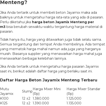
Menteng?
Jika Anda tertarik untuk membeli beton Jayamix maka ada
baiknya untuk mengetahui harga rata-rata yang ada di pasaran.
Perlu diketahui jika
harga beton Jayamix Menteng per
m3
bisa berubah sewaktu-waktu tergantung harga material di
pasaran.
Tidak hanya itu, harga yang ditawarkan juga tidak selalu sama.
Semua tergantung dari tempat Anda membelinya. Ada tempat
yang mematok harga mahal namun ada juga yang harganya
murah. Biasanya supplier yang menawarkan harga mahal juga
menawarkan berbagai kelebihan lainnya.
Jika Anda tertarik untuk mengetahui harga pasaran Jayamix
saat ini, berikut adalah daftar harga yang berlaku saat ini.
Daftar Harga Beton Jayamix Menteng Terbaru
Mutu
Harga Mixer Mini
Harga Mixer Standar
Slump
Jayamix
(Rp)
(Rp)
K100
12 ±2
1.380.000
1.125.000
K125
12 ±2
1.390.000
1.135.000