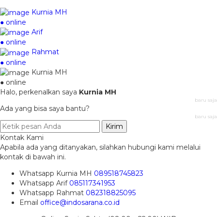
Kurnia MH
● online
Arif
● online
Rahmat
● online
Kurnia MH
● online
Halo, perkenalkan saya
Kurnia MH
baru saja
Ada yang bisa saya bantu?
baru saja
Kirim
Kontak Kami
Apabila ada yang ditanyakan, silahkan hubungi kami melalui
kontak di bawah ini.
Whatsapp
Kurnia MH
089518745823
Whatsapp
Arif
085117341953
Whatsapp
Rahmat
082318825095
Email
office@indosarana.co.id