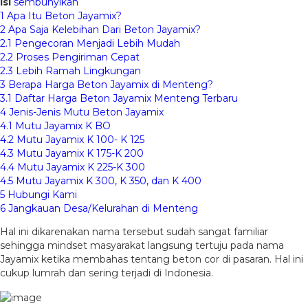
Isi
sembunyikan
1
Apa Itu Beton Jayamix?
2
Apa Saja Kelebihan Dari Beton Jayamix?
2.1
Pengecoran Menjadi Lebih Mudah
2.2
Proses Pengiriman Cepat
2.3
Lebih Ramah Lingkungan
3
Berapa Harga Beton Jayamix di Menteng?
3.1
Daftar Harga Beton Jayamix Menteng Terbaru
4
Jenis-Jenis Mutu Beton Jayamix
4.1
Mutu Jayamix K BO
4.2
Mutu Jayamix K 100- K 125
4.3
Mutu Jayamix K 175-K 200
4.4
Mutu Jayamix K 225-K 300
4.5
Mutu Jayamix K 300, K 350, dan K 400
5
Hubungi Kami
6
Jangkauan Desa/Kelurahan di Menteng
Hal ini dikarenakan nama tersebut sudah sangat familiar
sehingga mindset masyarakat langsung tertuju pada nama
Jayamix ketika membahas tentang beton cor di pasaran. Hal ini
cukup lumrah dan sering terjadi di Indonesia.