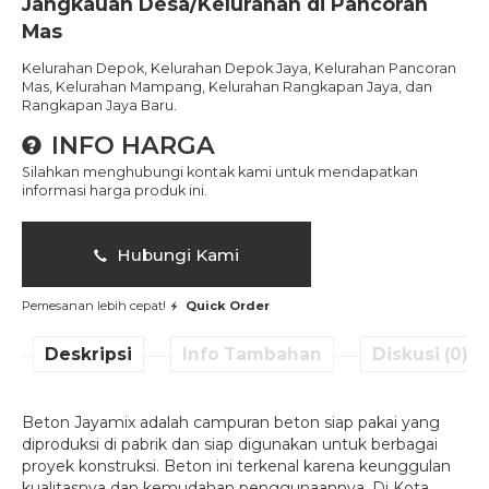
Jangkauan Desa/Kelurahan di Pancoran
Mas
Kelurahan
Depok,
Kelurahan
Depok Jaya,
Kelurahan
Pancoran
Mas,
Kelurahan
Mampang,
Kelurahan
Rangkapan Jaya,
dan
Rangkapan Jaya Baru.
INFO HARGA
Silahkan menghubungi kontak kami untuk mendapatkan
informasi harga produk ini.
Hubungi Kami
Pemesanan lebih cepat!
Quick Order
Deskripsi
Info Tambahan
Diskusi (0)
Beton Jayamix adalah campuran beton siap pakai yang
diproduksi di pabrik dan siap digunakan untuk berbagai
proyek konstruksi. Beton ini terkenal karena keunggulan
kualitasnya dan kemudahan penggunaannya. Di Kota