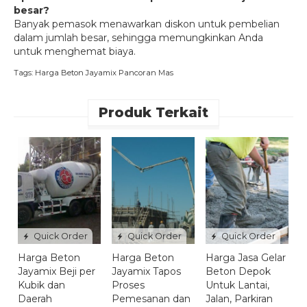
besar?
Banyak pemasok menawarkan diskon untuk pembelian
dalam jumlah besar, sehingga memungkinkan Anda
untuk menghemat biaya.
Tags:
Harga Beton Jayamix Pancoran Mas
Produk Terkait
H
J
B
M
*
C
Quick Order
Quick Order
Quick Order
Harga Beton
Harga Beton
Harga Jasa Gelar
Jayamix Beji per
Jayamix Tapos
Beton Depok
Kubik dan
Proses
Untuk Lantai,
Daerah
Pemesanan dan
Jalan, Parkiran