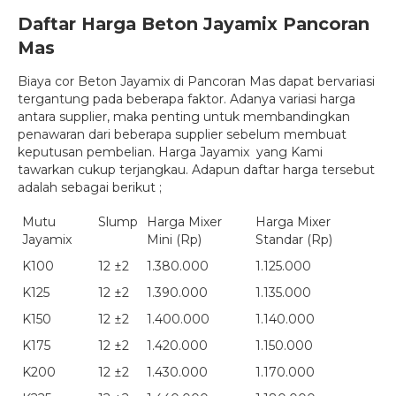
Daftar Harga Beton Jayamix Pancoran
Mas
Biaya cor Beton Jayamix di Pancoran Mas dapat bervariasi
tergantung pada beberapa faktor. Adanya variasi harga
antara supplier, maka penting untuk membandingkan
penawaran dari beberapa supplier sebelum membuat
keputusan pembelian. Harga Jayamix yang Kami
tawarkan cukup terjangkau. Adapun daftar harga tersebut
adalah sebagai berikut ;
Mutu
Slump
Harga Mixer
Harga Mixer
Jayamix
Mini (Rp)
Standar (Rp)
K100
12 ±2
1.380.000
1.125.000
K125
12 ±2
1.390.000
1.135.000
K150
12 ±2
1.400.000
1.140.000
K175
12 ±2
1.420.000
1.150.000
K200
12 ±2
1.430.000
1.170.000