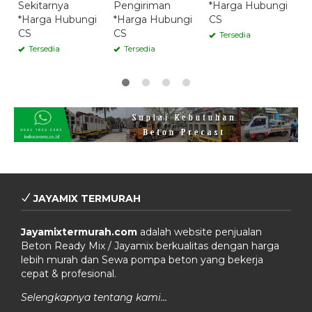
Sekitarnya
Pengiriman
*Harga Hubungi
*Harga Hubungi
*Harga Hubungi
CS
CS
CS
Tersedia
Tersedia
Tersedia
JAYAMIX TERMURAH
Jayamixtermurah.com
adalah website penjualan
Beton Ready Mix / Jayamix berkualitas dengan harga
lebih murah dan Sewa pompa beton yang bekerja
cepat & profesional.
Selengkapnya tentang kami…