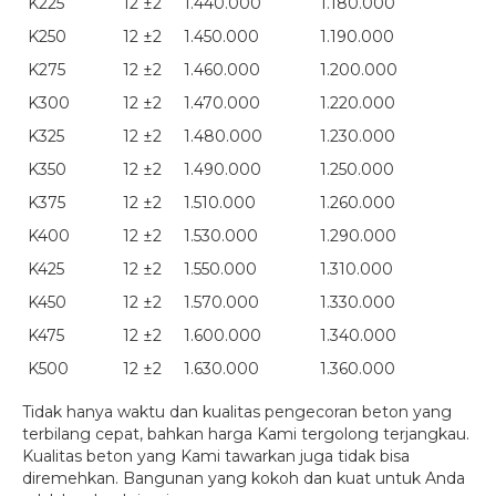
K225
12 ±2
1.440.000
1.180.000
K250
12 ±2
1.450.000
1.190.000
K275
12 ±2
1.460.000
1.200.000
K300
12 ±2
1.470.000
1.220.000
K325
12 ±2
1.480.000
1.230.000
K350
12 ±2
1.490.000
1.250.000
K375
12 ±2
1.510.000
1.260.000
K400
12 ±2
1.530.000
1.290.000
K425
12 ±2
1.550.000
1.310.000
K450
12 ±2
1.570.000
1.330.000
K475
12 ±2
1.600.000
1.340.000
K500
12 ±2
1.630.000
1.360.000
Tidak hanya waktu dan kualitas pengecoran beton yang
terbilang cepat, bahkan harga Kami tergolong terjangkau.
Kualitas beton yang Kami tawarkan juga tidak bisa
diremehkan. Bangunan yang kokoh dan kuat untuk Anda