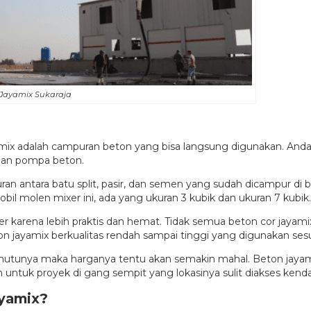
Jayamix Sukaraja
mix adalah campuran beton yang bisa langsung digunakan. Anda
uan pompa beton.
ran antara batu split, pasir, dan semen yang sudah dicampur d
 molen mixer ini, ada yang ukuran 3 kubik dan ukuran 7 kubik.
 karena lebih praktis dan hemat. Tidak semua beton cor jayamix
ton jayamix berkualitas rendah sampai tinggi yang digunakan s
mutunya maka harganya tentu akan semakin mahal. Beton jayamix
untuk proyek di gang sempit yang lokasinya sulit diakses kenda
ayamix?