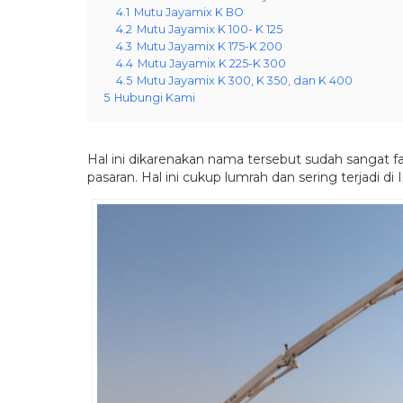
4.1
Mutu Jayamix K BO
4.2
Mutu Jayamix K 100- K 125
4.3
Mutu Jayamix K 175-K 200
4.4
Mutu Jayamix K 225-K 300
4.5
Mutu Jayamix K 300, K 350, dan K 400
5
Hubungi Kami
Hal ini dikarenakan nama tersebut sudah sangat 
pasaran. Hal ini cukup lumrah dan sering terjadi di 