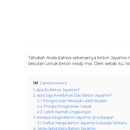
Tahukah Anda bahwa sebenarnya beton Jayamix me
sebutan untuk beton ready mix. Oleh sebab itu, t
Isi
sembunyikan
1
Apa Itu Beton Jayamix?
2
Apa Saja Kelebihan Dari Beton Jayamix?
2.1
Pengecoran Menjadi Lebih Mudah
2.2
Proses Pengiriman Cepat
2.3
Lebih Ramah Lingkungan
3
Berapa Harga Beton Jayamix di Sukaraja?
3.1
Daftar Harga Beton Jayamix Sukaraja Terbaru
4
Jenis-Jenis Mutu Beton Jayamix