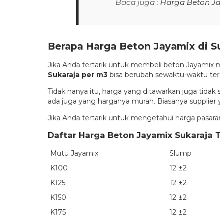
Baca juga :
Harga Beton Ja
Berapa Harga Beton Jayamix di S
Jika Anda tertarik untuk membeli beton Jayamix m
Sukaraja per m3
bisa berubah sewaktu-waktu terg
Tidak hanya itu, harga yang ditawarkan juga ti
ada juga yang harganya murah. Biasanya supplier
Jika Anda tertarik untuk mengetahui harga pasaran J
Daftar Harga Beton Jayamix Sukaraja 
Mutu Jayamix
Slump
K100
12 ±2
K125
12 ±2
K150
12 ±2
K175
12 ±2