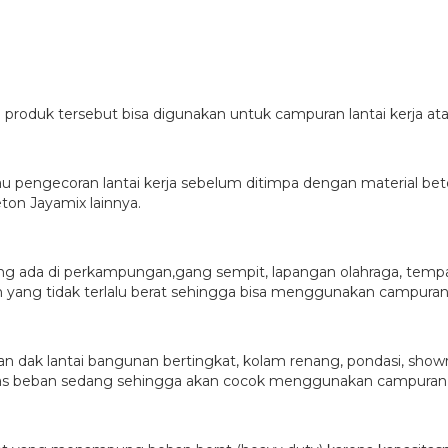
roduk tersebut bisa digunakan untuk campuran lantai kerja ata
au pengecoran lantai kerja sebelum ditimpa dengan material bet
eton Jayamix lainnya.
ang ada di perkampungan,gang sempit, lapangan olahraga, tempat 
 yang tidak terlalu berat sehingga bisa menggunakan campuran 
n dak lantai bangunan bertingkat, kolam renang, pondasi, sho
tas beban sedang sehingga akan cocok menggunakan campuran i