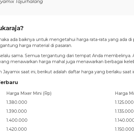
yamix Tajurhalang
ukaraja?
aka ada baiknya untuk mengetahui harga rata-rata yang ada di pa
antung harga material di pasaran.
dak selalu sama. Semua tergantung dari tempat Anda membelin
 yang menawarkan harga mahal juga menawarkan berbagai kelebi
ayamix saat ini, berikut adalah daftar harga yang berlaku saat in
Terbaru
Harga Mixer Mini (Rp)
Harga Mi
1.380.000
1.125.000
1.390.000
1.135.000
1.400.000
1.140.00
1.420.000
1.150.00