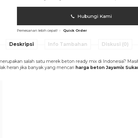
Hubungi Kami
Pemesanan lebih cepat!
Quick Order
Deskripsi
Info Tambahan
Diskusi (0)
rupakan salah satu merek beton ready mix di Indonesia? Mas
idak heran jika banyak yang mencari
harga beton Jayamix Suka