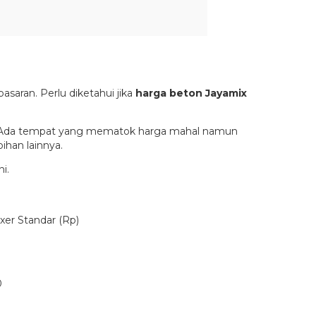
saran. Perlu diketahui jika
harga beton Jayamix
ya. Ada tempat yang mematok harga mahal namun
han lainnya.
i.
xer Standar (Rp)
0
0