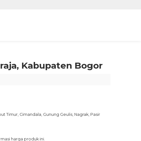
raja, Kabupaten Bogor
but Timur,
Cimandala,
Gunung Geulis,
Nagrak,
Pasir
asi harga produk ini.