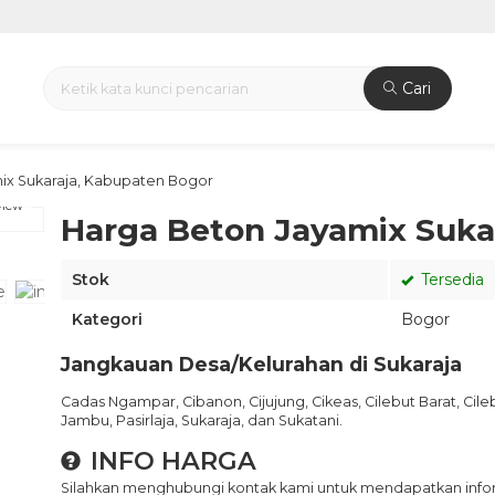
Cari
ix Sukaraja, Kabupaten Bogor
view
Harga Beton Jayamix Suka
Stok
Tersedia
Kategori
Bogor
Jangkauan Desa/Kelurahan di Sukaraja
Cadas Ngampar,
Cibanon,
Cijujung,
Cikeas,
Cilebut Barat,
Cile
Jambu,
Pasirlaja,
Sukaraja,
dan
Sukatani.
INFO HARGA
Silahkan menghubungi kontak kami untuk mendapatkan inform