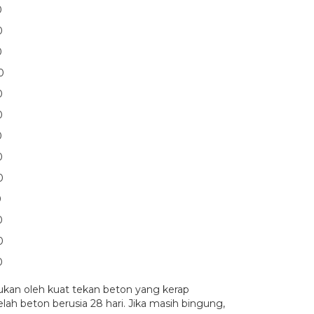
0
0
0
0
0
0
0
0
0
0
0
0
0
ukan oleh kuat tekan beton yang kerap
ah beton berusia 28 hari. Jika masih bingung,