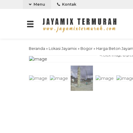
Menu
Kontak
Beranda
»
Lokasi Jayamix
»
Bogor
»
Harga Beton Jayam
click image to pre