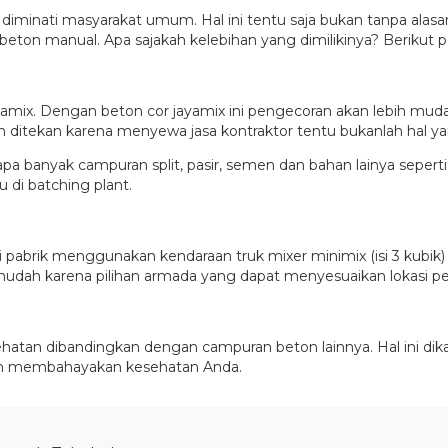
iminati masyarakat umum. Hal ini tentu saja bukan tanpa alasa
 beton manual. Apa sajakah kelebihan yang dimilikinya? Berikut 
yamix. Dengan beton cor jayamix ini pengecoran akan lebih mud
h ditekan karena menyewa jasa kontraktor tentu bukanlah hal y
apa banyak campuran split, pasir, semen dan bahan lainya seper
 di batching plant.
i pabrik menggunakan kendaraan truk mixer minimix (isi 3 kubik)
mudah karena pilihan armada yang dapat menyesuaikan lokasi p
sehatan dibandingkan dengan campuran beton lainnya. Hal ini d
akan membahayakan kesehatan Anda.