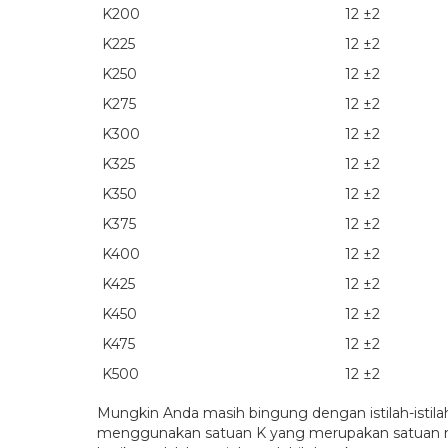
K200
12 ±2
K225
12 ±2
K250
12 ±2
K275
12 ±2
K300
12 ±2
K325
12 ±2
K350
12 ±2
K375
12 ±2
K400
12 ±2
K425
12 ±2
K450
12 ±2
K475
12 ±2
K500
12 ±2
Mungkin Anda masih bingung dengan istilah-istil
menggunakan satuan K yang merupakan satuan nilai