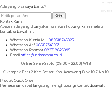
baru saja
Ada yang bisa saya bantu?
baru saja
Kirim
Kontak Kami
Apabila ada yang ditanyakan, silahkan hubungi kami melalui
kontak di bawah ini.
Whatsapp
Kurnia MH
089518745823
Whatsapp
Arif
085117341953
Whatsapp
Rahmat
082318825095
Email
office@indosarana.co.id
Online Senin-Sabtu (08:00 – 22:00) WIB
Cikampek Baru 2 Kec. Jatisari Kab. Karawang Blok 10.7 No.10
Produk Quick Order
Pemesanan dapat langsung menghubungi kontak dibawah: