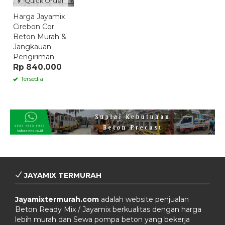
Quick Order
Harga Jayamix
Cirebon Cor
Beton Murah &
Jangkauan
Pengiriman
Rp 840.000
Tersedia
JAYAMIX TERMURAH
Jayamixtermurah.com
adalah website penjualan
Beton Ready Mix / Jayamix berkualitas dengan harga
lebih murah dan Sewa pompa beton yang bekerja