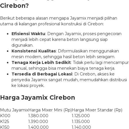
Cirebon?
Berikut beberapa alasan mengapa Jayamix menjadi pilihan
utama di kalangan profesional konstruksi di Cirebon:
Efisiensi Waktu
: Dengan Jayamix, proses pengecoran
menjadi lebih cepat karena beton langsung siap
digunakan.
Konsistensi Kualitas
: Diformulasikan menggunakan
mesin modern, sehingga hasil beton lebih seragam.
Tenaga Kerja Lebih Sedikit
: Tidak perlu lagi mencampur
manual, sehingga bisa menekan biaya tenaga kerja.
Tersedia di Berbagai Lokasi
: Di Cirebon, akses ke
penyedia Jayamix sangat mudah, memudahkan distribusi
ke lokasi proyek.
Harga Jayamix Cirebon
Mutu Jayamix
Harga Mixer Mini (Rp)
Harga Mixer Standar (Rp)
K100
1.380.000
1.125.000
K125
1.390.000
1.135.000
K150
1.400.000
1.140.000