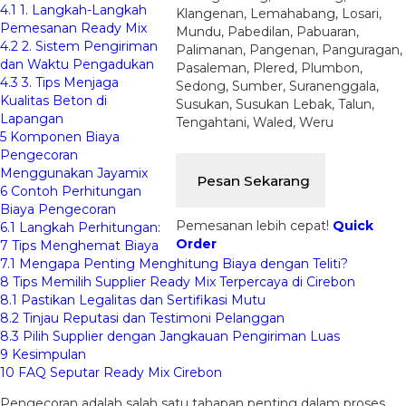
4.1
1. Langkah-Langkah
Klangenan, Lemahabang, Losari,
Pemesanan Ready Mix
Mundu, Pabedilan, Pabuaran,
4.2
2. Sistem Pengiriman
Palimanan, Pangenan, Panguragan,
dan Waktu Pengadukan
Pasaleman, Plered, Plumbon,
4.3
3. Tips Menjaga
Sedong, Sumber, Suranenggala,
Kualitas Beton di
Susukan, Susukan Lebak, Talun,
Lapangan
Tengahtani, Waled, Weru
5
Komponen Biaya
Pengecoran
Menggunakan Jayamix
Pesan Sekarang
6
Contoh Perhitungan
Biaya Pengecoran
Pemesanan lebih cepat!
Quick
6.1
Langkah Perhitungan:
Order
7
Tips Menghemat Biaya
7.1
Mengapa Penting Menghitung Biaya dengan Teliti?
8
Tips Memilih Supplier Ready Mix Terpercaya di Cirebon
8.1
Pastikan Legalitas dan Sertifikasi Mutu
8.2
Tinjau Reputasi dan Testimoni Pelanggan
8.3
Pilih Supplier dengan Jangkauan Pengiriman Luas
9
Kesimpulan
10
FAQ Seputar Ready Mix Cirebon
Pengecoran adalah salah satu tahapan penting dalam proses