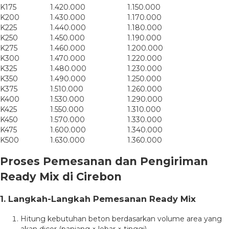
K175
1.420.000
1.150.000
K200
1.430.000
1.170.000
K225
1.440.000
1.180.000
K250
1.450.000
1.190.000
K275
1.460.000
1.200.000
K300
1.470.000
1.220.000
K325
1.480.000
1.230.000
K350
1.490.000
1.250.000
K375
1.510.000
1.260.000
K400
1.530.000
1.290.000
K425
1.550.000
1.310.000
K450
1.570.000
1.330.000
K475
1.600.000
1.340.000
K500
1.630.000
1.360.000
Proses Pemesanan dan Pengiriman
Ready Mix di Cirebon
1. Langkah-Langkah Pemesanan Ready Mix
Hitung kebutuhan beton berdasarkan volume area yang
akan dicor (panjang × lebar × tinggi).