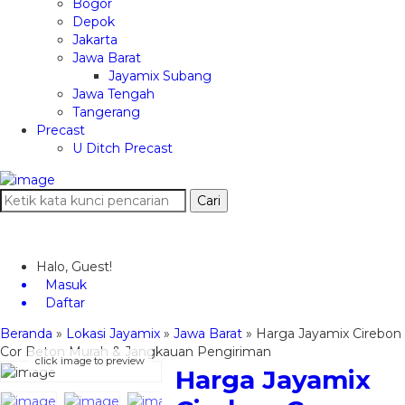
Bogor
Depok
Jakarta
Jawa Barat
Jayamix Subang
Jawa Tengah
Tangerang
Precast
U Ditch Precast
Cari
Halo, Guest!
Masuk
Daftar
Beranda
»
Lokasi Jayamix
»
Jawa Barat
»
Harga Jayamix Cirebon
Cor Beton Murah & Jangkauan Pengiriman
click image to preview
Harga Jayamix