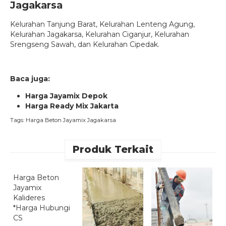
Jagakarsa
Kelurahan
Tanjung Barat
, Kelurahan
Lenteng Agung
,
Kelurahan
Jagakarsa
, Kelurahan
Ciganjur
, Kelurahan
Srengseng Sawah
, dan Kelurahan
Cipedak.
Baca juga:
Harga Jayamix Depok
Harga Ready Mix Jakarta
Tags:
Harga Beton Jayamix Jagakarsa
Produk Terkait
Quick Order
Harga Beton
H
Jayamix
J
Kalideres
*
*Harga Hubungi
C
CS