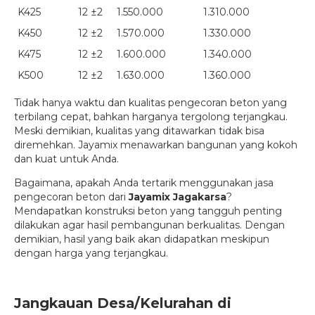
K425
12 ±2
1.550.000
1.310.000
K450
12 ±2
1.570.000
1.330.000
K475
12 ±2
1.600.000
1.340.000
K500
12 ±2
1.630.000
1.360.000
Tidak hanya waktu dan kualitas pengecoran beton yang
terbilang cepat, bahkan harganya tergolong terjangkau.
Meski demikian, kualitas yang ditawarkan tidak bisa
diremehkan. Jayamix menawarkan bangunan yang kokoh
dan kuat untuk Anda.
Bagaimana, apakah Anda tertarik menggunakan jasa
pengecoran beton dari
Jayamix Jagakarsa
?
Mendapatkan konstruksi beton yang tangguh penting
dilakukan agar hasil pembangunan berkualitas. Dengan
demikian, hasil yang baik akan didapatkan meskipun
dengan harga yang terjangkau.
Jangkauan Desa/Kelurahan di