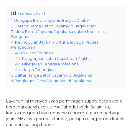
Isi
sembunyikan
1
Mengapa Beton Jayamix Banyak Dipilih?
2
Berapa Harga Beton Jayamix di Jagakarsa?
3
Mutu Beton Jayamix Jagakarsa dalam Konstruksi
Bangunan
4
Keunggulan Jayamix untuk Berbagai Proses
Pengecoran
4.1
Kualitas Terjamin
4.2
Pengerjaan Lebih Cepat dan Praktis
4.3
Dikerjakan Tenaga Profesional
4.4
Harga Terjangkau
5
Daftar Harga Beton Jayamix di Jagakarsa
6
Jangkauan Desa/Kelurahan di Jagakarsa
Layanan ini menyediakan permintaan supply beton cor di
berbagai daerah, terutama Jabodetabek. Selain itu,
konsumen juga bisa menyewa concrete pump berbagai
jenis. Misalnya pompa standar, pompa mini, pompa kodok,
dan pompa long boom.