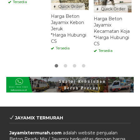
Tersedia
Quick Order
Quick Order
Harga Beton
Harga Beton
Jayamix Kebon
Jayamix
Jeruk
Kecamatan Koja
*Harga Hubungi
*Harga Hubungi
CS
CS
Tersedia
Tersedia
JAYAMIX TERMURAH
Jayamixtermurah.com
adalah website penjualan
Beton Ready Mix / Jayamix berkualitas dengan harga