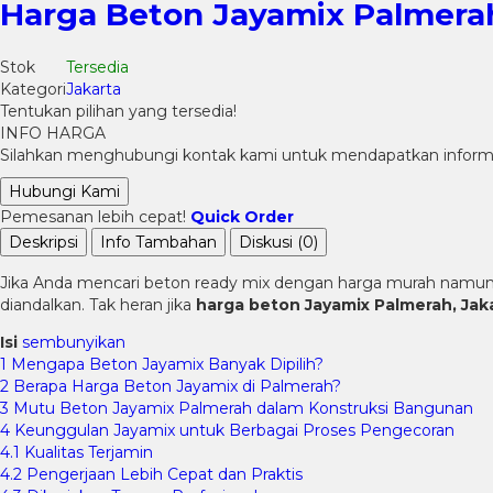
Harga Beton Jayamix Palmera
Stok
Tersedia
Kategori
Jakarta
Tentukan pilihan yang tersedia!
INFO HARGA
Silahkan menghubungi kontak kami untuk mendapatkan informas
Hubungi Kami
Pemesanan lebih cepat!
Quick Order
Deskripsi
Info Tambahan
Diskusi (0)
Jika Anda mencari beton ready mix dengan harga murah namun b
diandalkan. Tak heran jika
harga beton Jayamix Palmerah
, Jak
Isi
sembunyikan
1
Mengapa Beton Jayamix Banyak Dipilih?
2
Berapa Harga Beton Jayamix di Palmerah?
3
Mutu Beton Jayamix Palmerah dalam Konstruksi Bangunan
4
Keunggulan Jayamix untuk Berbagai Proses Pengecoran
4.1
Kualitas Terjamin
4.2
Pengerjaan Lebih Cepat dan Praktis