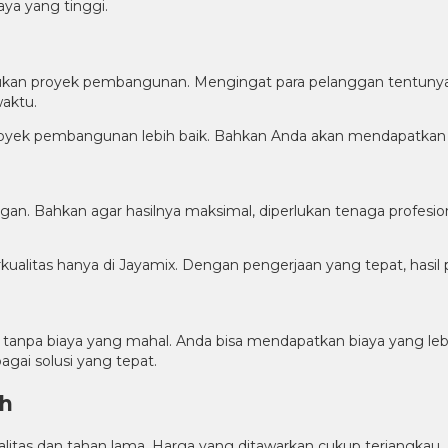
aya yang tinggi.
kukan proyek pembangunan. Mengingat para pelanggan tentunya
aktu.
oyek pembangunan lebih baik. Bahkan Anda akan mendapatkan ku
gan. Bahkan agar hasilnya maksimal, diperlukan tenaga profesi
alitas hanya di Jayamix. Dengan pengerjaan yang tepat, hasil
tanpa biaya yang mahal. Anda bisa mendapatkan biaya yang lebih
gai solusi yang tepat.
ah
tas dan tahan lama. Harga yang ditawarkan cukup terjangkau. A