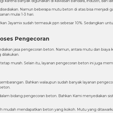
gi karena banyak digunakan di kawasan bandara, industri, dan la
sediakan. Namun beberapa mutu beton di atas bisa menjadi gamb
nan mulai 1-3 hari.
arkan Jayamix sudah termasuk ppn sebesar 10%. Sedangkan untuk
roses Pengecoran
kan jasa pengecoran beton. Namun, antara mutu dan biaya kera
dilakukan.
tetap murah. Selain itu, layanan pengecoran beton ini juga mem
sembarangan. Bahkan walaupun sudah banyak layanan pengecoran
beton.
dalam bidang pengecoran beton. Bahkan Kami menyediakan sist
ih mudah mendapatkan beton yang kokoh. Mutu yang ditawarkan d