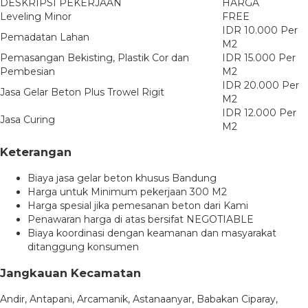
DESKRIPSI PEKERJAAN
HARGA
Leveling Minor
FREE
IDR 10.000 Per
Pemadatan Lahan
M2
Pemasangan Bekisting, Plastik Cor dan
IDR 15.000 Per
Pembesian
M2
IDR 20.000 Per
Jasa Gelar Beton Plus Trowel Rigit
M2
IDR 12.000 Per
Jasa Curing
M2
Keterangan
Biaya jasa gelar beton khusus Bandung
Harga untuk Minimum pekerjaan 300 M2
Harga spesial jika pemesanan beton dari Kami
Penawaran harga di atas bersifat NEGOTIABLE
Biaya koordinasi dengan keamanan dan masyarakat
ditanggung konsumen
Jangkauan Kecamatan
Andir, Antapani, Arcamanik, Astanaanyar, Babakan Ciparay,