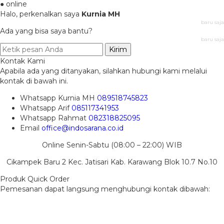
● online
Halo, perkenalkan saya
Kurnia MH
baru saja
Ada yang bisa saya bantu?
baru saja
Kirim
Kontak Kami
Apabila ada yang ditanyakan, silahkan hubungi kami melalui
kontak di bawah ini.
Whatsapp
Kurnia MH
089518745823
Whatsapp
Arif
085117341953
Whatsapp
Rahmat
082318825095
Email
office@indosarana.co.id
Online Senin-Sabtu (08:00 – 22:00) WIB
Cikampek Baru 2 Kec. Jatisari Kab. Karawang Blok 10.7 No.10
Produk Quick Order
Pemesanan dapat langsung menghubungi kontak dibawah: